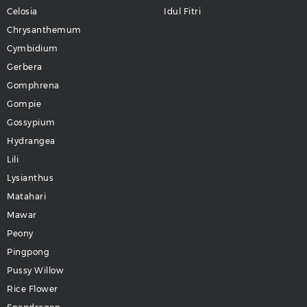
Celosia
Idul Fitri
Chrysanthemum
Cymbidium
Gerbera
Gomphrena
Gompie
Gossypium
Hydrangea
Lili
Lysianthus
Matahari
Mawar
Peony
Pingpong
Pussy Willow
Rice Flower