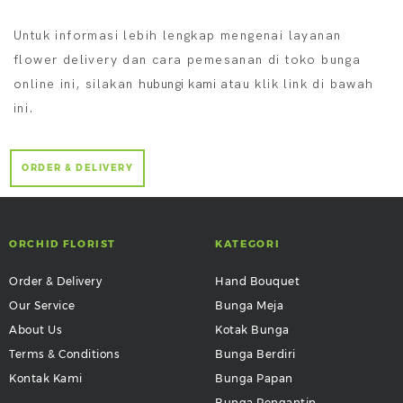
Untuk informasi lebih lengkap mengenai layanan
flower delivery dan cara pemesanan di toko bunga
online ini, silakan
hubungi kami
atau klik link di bawah
ini.
ORDER & DELIVERY
ORCHID FLORIST
KATEGORI
Order & Delivery
Hand Bouquet
Our Service
Bunga Meja
About Us
Kotak Bunga
Terms & Conditions
Bunga Berdiri
Kontak Kami
Bunga Papan
Bunga Pengantin