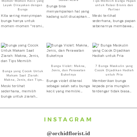
Momen-Momen Kecil yang
Tips Memilih Bunga Papan
Layak Dirayakan dengan
untuk Relasi Bisnis dan
Bunga bisa
Bunga
Partner
menyampaikan hal yang
Kita sering menyimpan
Meski terlihat
kadang sulit diucapkan.
bunga hanya untuk
sederhana, bunga papan
Tapi justru di situ
momen-momen "resmi"
sebenarnya membawa
banyak orang ragu,
seperti ulang tahun,
nama dan citra
bunga apa yang pas
wisuda, pernikahan.
perusahaan. Desain
untuk ulang tahun,
Padahal, momen-
yang tepat dapat
untuk menjenguk yang
momen kecil yang
memberikan kesan
sakit, atau untuk acara
jarang dirayakan justru
profesional, elegan, dan
kantor? Salah pilih bisa
sering kali yang paling
penuh perhatian.
bikin pesannya
personal dan paling
Sebaliknya, bunga
melenceng. Buket ceria
Bunga Violet: Makna,
7 Bunga Maskulin yang
jujur. Berikut beberapa
papan yang kurang
yang dikirim ke rumah
Jenis, dan Perawatan
Cocok Dijadikan Hadiah
Bunga yang Cocok Untuk
momen kecil yang,
sesuai justru bisa
duka, misalnya, jelas
Buketnya
untuk Pria
Makam Saat Ziarah:
percayalah, layak punya
terlihat asal-asalan dan
terasa kurang tepat.
Makna, Jenis, dan Tips
Bunga violet dikenal
Memberikan bunga
bunganya sendiri.
mengurangi nilai
Panduan ini menyusun
Memilih
Meski terlihat
sebagai salah satu bunga
kepada pria mungkin
profesional perusahaan.
pilihannya per acara,
sederhana, memilih
kecil yang memiliki
terdengar tidak biasa
Karena itu, memilih
lengkap dengan jenis
bunga untuk ziarah
pesona lembut namun
bagi sebagian orang.
bunga papan untuk
bunga yang cocok dan
sebenarnya tidak bisa
penuh karakter. Warna
Selama ini, bunga sering
kebutuhan corporate
format rangkaian yang
sembarangan. Setiap
ungunya yang khas
diasosiasikan dengan
atau bisnis tidak bisa
disarankan. Tujuannya
jenis bunga memiliki
sering dikaitkan dengan
hadiah untuk wanita.
dilakukan sembarangan.
sederhana: supaya kamu
makna simbolis
ketenangan, kesetiaan,
Padahal, secara makna
INSTAGRAM
Ada beberapa hal yang
bisa memutuskan dalam
tersendiri, baik dari segi
dan keanggunan. Meski
dan simbolisme, bunga
perlu diperhatikan agar
beberapa menit, bukan
warna, aroma, maupun
ukurannya tidak sebesar
tidak memiliki gender.
pesan yang ingin
setelah scroll satu jam.
@orchidflorist.id
sejarah penggunaannya
mawar atau lily, violet
Setiap jenis bunga
disampaikan tetap