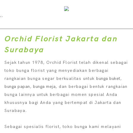
dalam tradisi. Oleh
justru memiliki daya
membawa pesan
terasa tepat dan
karena itu, memahami
tarik tersendiri,
tertentu, tentang
berkesan.
bunga yang cocok untuk
terutama dalam
kekuatan,
makam dapat
rangkaian buket
penghormatan, loyalitas,
‹
›
membantu Anda
bernuansa romantis dan
hingga keberanian, yang
menyampaikan rasa
natural.
justru sangat relevan
hormat dengan lebih
untuk diberikan kepada
tepat.
Orchid Florist Jakarta dan
pria.
Surabaya
Sejak tahun 1978, Orchid Florist telah dikenal sebagai
toko bunga florist yang menyediakan berbagai
rangkaian bunga segar berkualitas untuk
bunga buket
,
bunga papan
,
bunga meja
, dan berbagai bentuk rangkaian
bunga lainnya untuk berbagai momen spesial Anda
khususnya bagi Anda yang bertempat di Jakarta dan
Surabaya.
Sebagai spesialis florist, toko bunga kami melayani