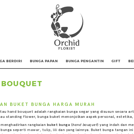
GA BERDIRI
BUNGA PAPAN
BUNGA PENGANTIN
GIFT
BE
 BOUQUET
AN BUKET BUNGA HARGA MURAH
tau hand bouquet adalah rangkaian bunga segar yang disusun secara art
au standing flower, bunga buket menonjolkan aspek personal, estetika
t menghadirkan rangkaian
buket bunga
(
hand bouquet
) yang indah dan me
s bunga seperti
mawar
,
tulip
,
lili
dan yang lainnya. Buket bunga tangan ini