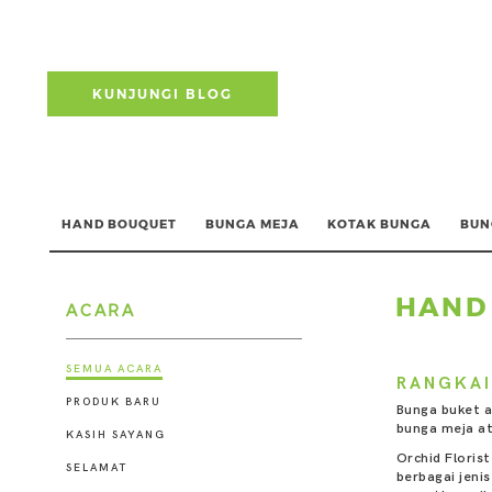
KUNJUNGI BLOG
HAND BOUQUET
BUNGA MEJA
KOTAK BUNGA
BUN
HAND
ACARA
SEMUA ACARA
RANGKAI
PRODUK BARU
Bunga buket a
bunga meja at
KASIH SAYANG
Orchid Floris
SELAMAT
berbagai jeni