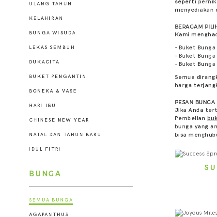
seperti
perni
ULANG TAHUN
menyediakan d
KELAHIRAN
BERAGAM PILI
BUNGA WISUDA
Kami menghad
-
Buket Bunga
LEKAS SEMBUH
-
Buket Bunga
DUKACITA
-
Buket Bunga
Semua dirangk
BUKET PENGANTIN
harga terjang
BONEKA & VASE
PESAN BUNGA 
HARI IBU
Jika Anda ter
Pembelian
bu
CHINESE NEW YEAR
bunga yang am
bisa menghubu
NATAL DAN TAHUN BARU
IDUL FITRI
SU
BUNGA
SEMUA BUNGA
AGAPANTHUS