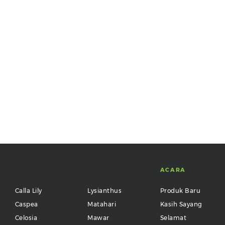
ACARA
Calla Lily
Lysianthus
Produk Baru
Caspea
Matahari
Kasih Sayang
Celosia
Mawar
Selamat