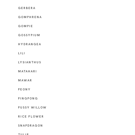
GERBERA
GOMPHRENA
GOMPIE
GOSSYPIUM
HYDRANGEA
LILI
LYSIANTHUS
MATAHARI
MAWAR
PEONY
PINGPONG
PUSSY WILLOW
RICE FLOWER
SNAPDRAGON
TULIP