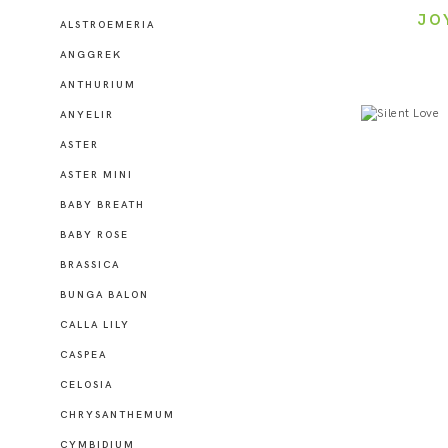
JO
ALSTROEMERIA
ANGGREK
ANTHURIUM
ANYELIR
ASTER
ASTER MINI
BABY BREATH
BABY ROSE
BRASSICA
BUNGA BALON
CALLA LILY
CASPEA
CELOSIA
CHRYSANTHEMUM
CYMBIDIUM