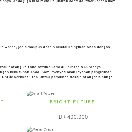
innya. Anda juga bisa memilih ukuran
hand bouquet
karena kami
lih warna, jenis maupun desain sesuai keinginan Anda dengan
atau datang ke toko offline kami di
Jakarta
&
Surabaya
.
engan kebutuhan Anda. Kami menyediakan layanan pengiriman
 Untuk berkonsultasi untuk pemilihan desain atau jenis bunga
NT
BRIGHT FUTURE
IDR 400.000