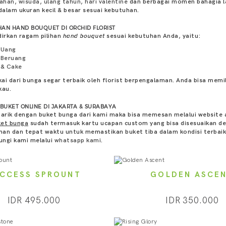
kahan
,
wisuda
,
ulang tahun
,
hari valentine
dan berbagai momen bahagia la
alam ukuran kecil & besar sesuai kebutuhan.
HAN HAND BOUQUET DI ORCHID FLORIST
irkan ragam pilihan
hand bouquet
sesuai kebutuhan Anda, yaitu:
 Uang
 Beruang
 & Cake
ai dari bunga segar terbaik oleh florist berpengalaman. Anda bisa memi
kau.
BUKET ONLINE DI JAKARTA & SURABAYA
tarik dengan buket bunga dari kami maka bisa memesan melalui website 
ket bunga
sudah termasuk kartu ucapan custom yang bisa disesuaikan d
an dan tepat waktu untuk memastikan buket tiba dalam kondisi terbaik.
ngi kami melalui
whatsapp kami
.
CCESS SPROUNT
GOLDEN ASCE
IDR 495.000
IDR 350.000