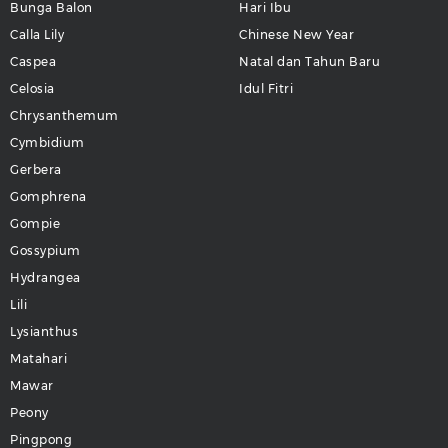
Bunga Balon
Hari Ibu
Calla Lily
Chinese New Year
Caspea
Natal dan Tahun Baru
Celosia
Idul Fitri
Chrysanthemum
Cymbidium
Gerbera
Gomphrena
Gompie
Gossypium
Hydrangea
Lili
Lysianthus
Matahari
Mawar
Peony
Pingpong