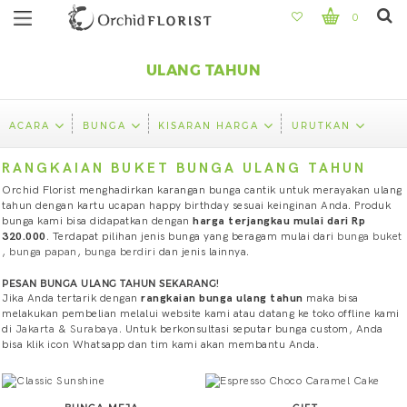
0
ULANG TAHUN
ACARA
BUNGA
KISARAN HARGA
URUTKAN
RANGKAIAN BUKET BUNGA ULANG TAHUN
Orchid Florist menghadirkan karangan bunga cantik untuk merayakan ulang
tahun dengan kartu ucapan happy birthday sesuai keinginan Anda. Produk
bunga kami bisa didapatkan dengan
harga terjangkau mulai dari Rp
320.000
. Terdapat pilihan jenis bunga yang beragam mulai dari
bunga buket
,
bunga papan
,
bunga berdiri
dan jenis lainnya.
PESAN BUNGA ULANG TAHUN SEKARANG!
Jika Anda tertarik dengan
rangkaian bunga ulang tahun
maka bisa
melakukan pembelian melalui website kami atau datang ke toko offline kami
di
Jakarta
&
Surabaya
. Untuk berkonsultasi seputar bunga custom, Anda
bisa klik icon Whatsapp dan tim kami akan membantu Anda.