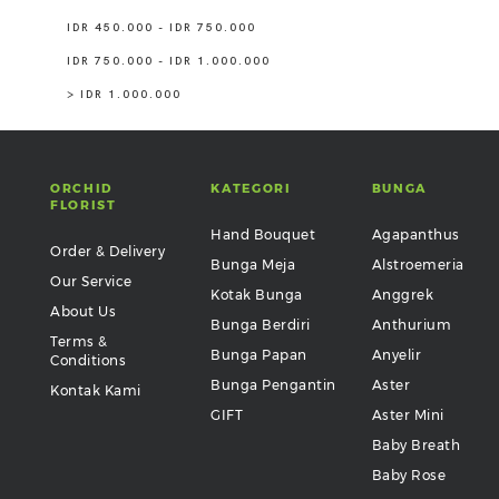
IDR 450.000 - IDR 750.000
IDR 750.000 - IDR 1.000.000
> IDR 1.000.000
ORCHID
KATEGORI
BUNGA
FLORIST
Hand Bouquet
Agapanthus
Order & Delivery
Bunga Meja
Alstroemeria
Our Service
Kotak Bunga
Anggrek
About Us
Bunga Berdiri
Anthurium
Terms &
Bunga Papan
Anyelir
Conditions
Bunga Pengantin
Aster
Kontak Kami
GIFT
Aster Mini
Baby Breath
Baby Rose