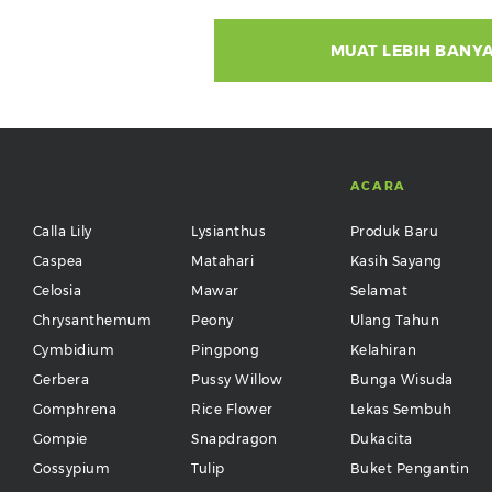
MUAT LEBIH BANY
ACARA
Calla Lily
Lysianthus
Produk Baru
Caspea
Matahari
Kasih Sayang
Celosia
Mawar
Selamat
Chrysanthemum
Peony
Ulang Tahun
Cymbidium
Pingpong
Kelahiran
Gerbera
Pussy Willow
Bunga Wisuda
Gomphrena
Rice Flower
Lekas Sembuh
Gompie
Snapdragon
Dukacita
Gossypium
Tulip
Buket Pengantin