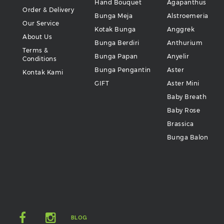
Hand Bouquet
Agapanthus
Order & Delivery
Bunga Meja
Alstroemeria
Our Service
Kotak Bunga
Anggrek
About Us
Bunga Berdiri
Anthurium
Terms &
Bunga Papan
Anyelir
Conditions
Bunga Pengantin
Aster
Kontak Kami
GIFT
Aster Mini
Baby Breath
Baby Rose
Brassica
Bunga Balon
BLOG