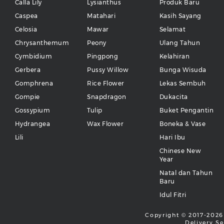
Calla Lily
Lysianthus
Produk Baru
Caspea
Matahari
Kasih Sayang
Celosia
Mawar
Selamat
Chrysanthemum
Peony
Ulang Tahun
Cymbidium
Pingpong
Kelahiran
Gerbera
Pussy Willow
Bunga Wisuda
Gomphrena
Rice Flower
Lekas Sembuh
Gompie
Snapdragon
Dukacita
Gossypium
Tulip
Buket Pengantin
Hydrangea
Wax Flower
Boneka & Vase
Lili
Hari Ibu
Chinese New
Year
Natal dan Tahun
Baru
Idul Fitri
Copyright © 2017-2026 
Delivery Se