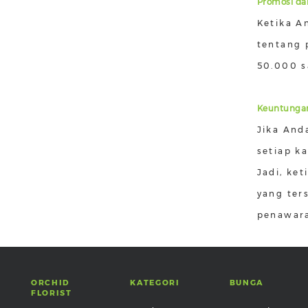
Promosi d
Ketika A
tentang 
50.000 s
Keuntungan
Jika And
setiap k
Jadi, ke
yang ter
penawara
ORCHID
KATEGORI
BUNGA
FLORIST