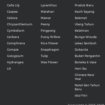
Calla Lily
Lysianthus
Produk Baru
Caspea
Matahari
Kasih Sayang
Celosia
Mawar
Selamat
Chrysanthemum
Peony
Ulang Tahun
Cymbidium
Pingpong
Kelahiran
Gerbera
Pussy Willow
Bunga Wisuda
Gomphrena
Rice Flower
Lekas Sembuh
Gompie
Snapdragon
Dukacita
Gossypium
Tulip
Buket Pengantin
Hydrangea
Wax Flower
Boneka & Vase
Lili
Hari Ibu
Chinese New
Year
Natal dan Tahun
Baru
Idul Fitri