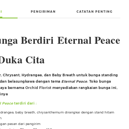
SI
PENGIRIMAN
CATATAN PENTING
nga Berdiri Eternal Peace
Duka Cita
, Chrysant, Hydrangea, dan Baby Breath untuk bunga standing
a dan belasungkawa dengan tema
Eternal Peace
. Toko bunga
baya bernama
Orchid Florist
menyediakan rangkaian bunga ini,
sinya
l Peace
terdiri dari :
drangea, baby breath, chrysanthemum dirangkai dengan stand hitam
h
gan pesan dari pengirim