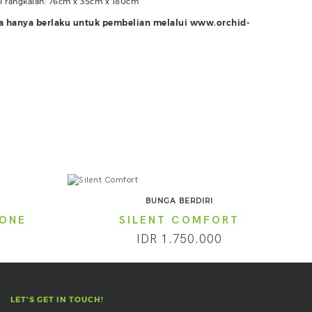
si rangkaian: 76cm x 35cm x 180cm
ra hanya berlaku untuk pembelian melalui www.orchid-
BUNGA BERDIRI
TONE
SILENT COMFORT
IDR 1.750.000
LET'S GET IN TOUCH!