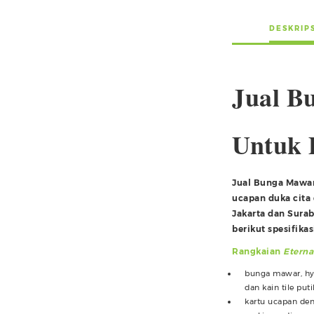
DESKRIP
Jual Bu
Untuk 
Jual Bunga Mawar
ucapan duka cit
Jakarta dan Sura
berikut spesifika
Rangkaian
Eterna
bunga mawar, hy
dan kain tile puti
kartu ucapan den